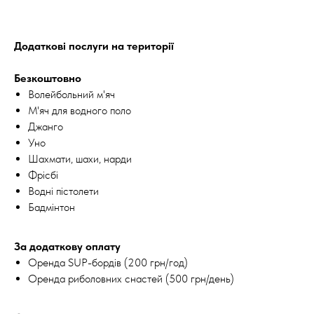
Додаткові послуги на території
Безкоштовно
Волейбольний м'яч
М'яч для водного поло
Джанго
Уно
Шахмати, шахи, нарди
Фрісбі
Водні пістолети
Бадмінтон
За додаткову оплату
Оренда SUP-бордів (200 грн/год)
Оренда риболовних снастей (500 грн/день)