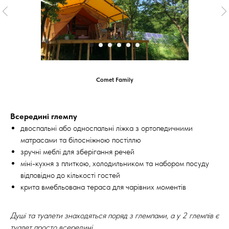
Comet Family
Всередині глемпу
двоспальні або односпальні ліжка з ортопедичними
матрасами та білосніжною постіллю
зручні меблі для зберігання речей
міні-кухня з плиткою, холодильником та набором посуду
відповідно до кількості гостей
крита вмебльована тераса для чарівних моментів
Душі та туалети знаходяться поряд з глемпами, а у 2 глемпів є
туалет просто всередині.