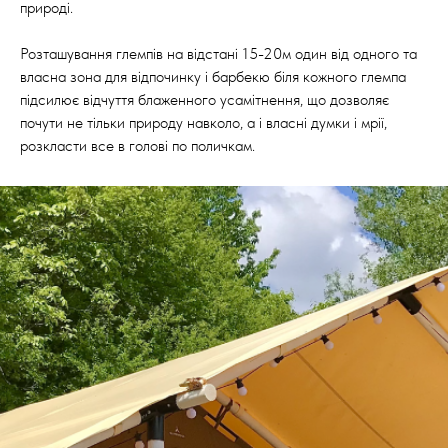
природі.
Розташування глемпів на відстані 15-20м один від одного та
власна зона для відпочинку і барбекю біля кожного глемпа
підсилює відчуття блаженного усамітнення, що дозволяє
почути не тільки природу навколо, а і власні думки і мрії,
розкласти все в голові по поличкам.