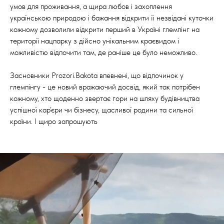
умов для проживання, а щира любов і захоплення
українською природою і бажання відкрити її незвідані куточки
кожному дозволили відкрити перший в Україні глемпінг на
території нацпарку з дійсно унікальним краєвидом і
можливістю відпочити там, де раніше це було неможливо.
Засновники Prozori.Bakota впевнені, що відпочинок у
глемпінгу - це новий вражаючий досвід, який так потрібен
кожному, хто щоденно звертає гори на шляху будівництва
успішної кар’єри чи бізнесу, щасливої родини та сильної
країни. І щиро запрошують