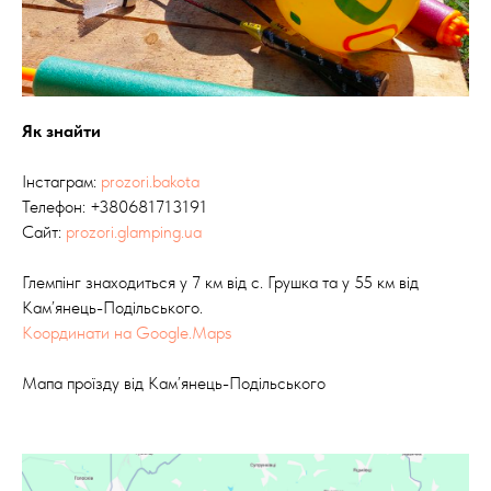
Як знайти
Інстаграм:
prozori.bakota
Телефон:
+380681713191
Сайт:
prozori.glamping.ua
Глемпінг знаходиться у 7 км від с. Грушка та у 55 км від
Кам’янець-Подільського.
Координати на Google.Maps
Мапа проїзду від Кам’янець-Подільського